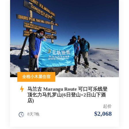
全程小木屋住宿
马兰古 Marangu Route 可口可乐线登
顶乞力马扎罗山(6日登山+2日山下酒
店)
起价
$2,068
8天7晚