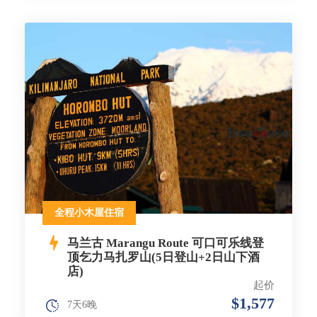
全程小木屋住宿
马兰古 Marangu Route 可口可乐线登
顶乞力马扎罗山(5日登山+2日山下酒
店)
起价
$1,577
7天6晚