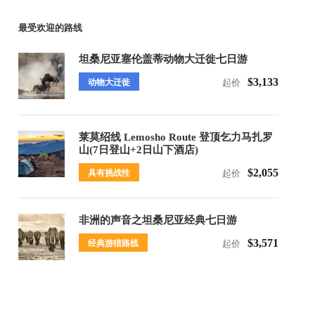
最受欢迎的路线
坦桑尼亚塞伦盖蒂动物大迁徙七日游
$3,133
动物大迁徙
起价
莱莫绍线 Lemosho Route 登顶乞力马扎罗
山(7日登山+2日山下酒店)
$2,055
具有挑战性
起价
非洲的声音之坦桑尼亚经典七日游
$3,571
经典游猎路线
起价