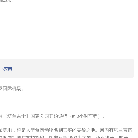
 卡拉图
罗国际机场。
往【塔兰吉雷】国家公园开始游猎（约3小时车程）。
聚集地，也是大型食肉动物名副其实的美餐之地。园内有塔兰吉雷
多网红图片的拍摄地。园内有超4000头大象，还有狮子、豹子、