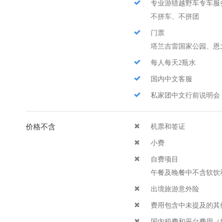
专业游猎越野车专车服
不拼车、不拼团
门票
塔兰吉雷国家公园、恩
每人每天2瓶水
国内中文客服
私家团中文行前说明会
价格不含
机票和签证
小费
自费项目
午餐及晚餐中不含软饮
出境旅游意外险
费用包含中未提及的其
国内税费和平台费用（