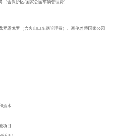
务（含保护区/国家公园车辆管理费）
戈罗恩戈罗（含火山口车辆管理费）、塞伦盖蒂国家公园
和酒水
他项目
如适用）