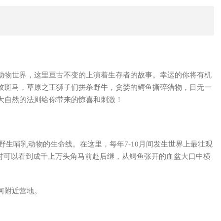
动物世界，这里亘古不变的上演着生存者的故事。幸运的你将有机
攻斑马，草原之王狮子们拼杀野牛，贪婪的鳄鱼撕碎猎物，目无一
大自然的法则给你带来的惊喜和刺激！
是野生哺乳动物的生命线。在这里，每年7-10月间发生世界上最壮观
届时可以看到成千上万头角马前赴后继，从鳄鱼张开的血盆大口中横
河附近营地。