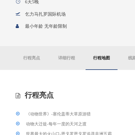
6天5晚
乞力马扎罗国际机场
最小年龄 无年龄限制
行程亮点
详细行程
行程地图
线
行程亮点
《动物世界》-塞伦盖蒂大草原游猎
动物大迁徙-每年一度的天河之渡
世界最大的火山口-恩戈罗恩戈罗追寻非洲五霸