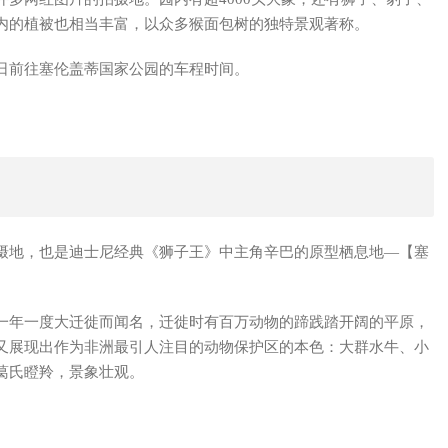
内的植被也相当丰富，以众多猴面包树的独特景观著称。
日前往塞伦盖蒂国家公园的车程时间。
摄地，也是迪士尼经典《狮子王》中主角辛巴的原型栖息地—【塞
一年一度大迁徙而闻名，迁徙时有百万动物的蹄践踏开阔的平原，
又展现出作为非洲最引人注目的动物保护区的本色：大群水牛、小
葛氏瞪羚，景象壮观。