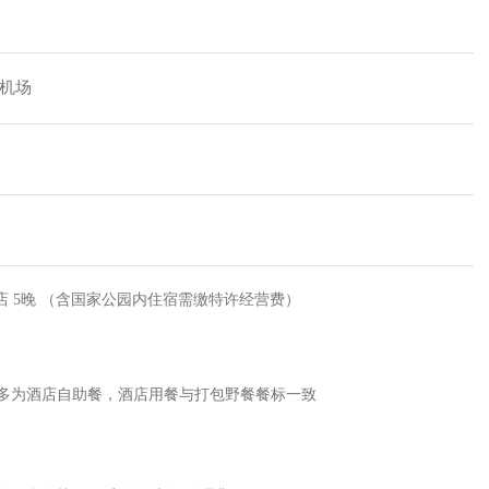
际机场
酒店 5晚 （含国家公园内住宿需缴特许经营费）
多为酒店自助餐，酒店用餐与打包野餐餐标一致