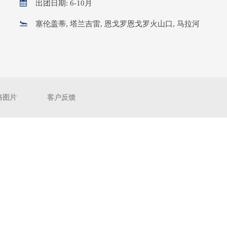
出团日期: 6-10月
塞伦盖蒂, 塔兰吉雷, 恩戈罗恩戈罗火山口, 马拉河
路图片
客户反馈