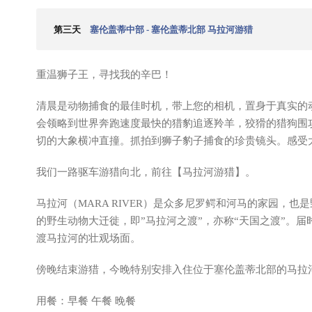
第三天
塞伦盖蒂中部 - 塞伦盖蒂北部 马拉河游猎
重温狮子王，寻找我的辛巴！
清晨是动物捕食的最佳时机，带上您的相机，置身于真实的
会领略到世界奔跑速度最快的猎豹追逐羚羊，狡猾的猎狗围
切的大象横冲直撞。抓拍到狮子豹子捕食的珍贵镜头。感受
我们一路驱车游猎向北，前往【马拉河游猎】。
马拉河（MARA RIVER）是众多尼罗鳄和河马的家园，也
的野生动物大迁徙，即”马拉河之渡”，亦称“天国之渡”。
渡马拉河的壮观场面。
傍晚结束游猎，今晚特别安排入住位于塞伦盖蒂北部的马拉
用餐：早餐 午餐 晚餐