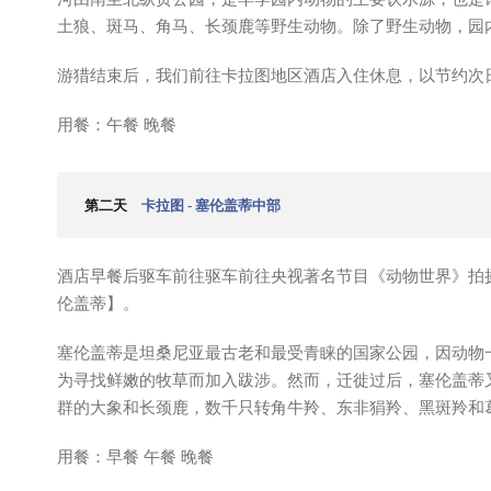
土狼、斑马、角马、长颈鹿等野生动物。除了野生动物，园
游猎结束后，我们前往卡拉图地区酒店入住休息，以节约次
用餐：午餐 晚餐
第二天
卡拉图 - 塞伦盖蒂中部
酒店早餐后驱车前往驱车前往央视著名节目《动物世界》拍
伦盖蒂】。
塞伦盖蒂是坦桑尼亚最古老和最受青睐的国家公园，因动物
为寻找鲜嫩的牧草而加入跋涉。然而，迁徙过后，塞伦盖蒂
群的大象和长颈鹿，数千只转角牛羚、东非狷羚、黑斑羚和
用餐：早餐 午餐 晚餐