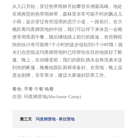
从入口开始，穿过热带雨林开始攀登非洲最高峰。地处
非洲典型的热带雨林带，森林里非常可能不时的飘点儿
小雨，徒步穿过有些湿滑的泥泞小道，一路前行。在大
概距离玛查姆营地的中段，我们可以停下来休息一会顺
便享用简易午餐，随后继续踏上前行的路途，有些脚程
快的伙计有可能将7个小时的徒步缩短到5个小时哦！挑
夫们在您抵达玛查姆营地时已经帮你在目的地搭好了帐
篷。晚上，在你睡觉前，我们的跟队挑夫会将洗漱水送
到你的帐篷，晚餐由跟队厨师准备好。在营地，晚上温
度会剧降，非常寒冷，建议大家做好防寒工作。
餐食: 早餐 午餐 晚餐
住宿: 玛查姆营地(Machame Camp)
第三天
玛查姆营地 - 希拉营地