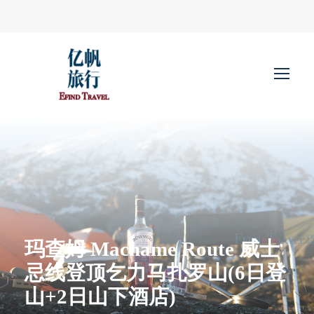
玛查姆 Machame Route 威士
忌线登顶乞力马扎罗山(6日登
山+2日山下酒店)