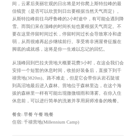
间，云雾后美丽壮观的日出将是对你爬上斯特拉峰的最
佳犒赏（是否可以欣赏到日出要根据当然天气而定）。
从斯特拉峰前往乌呼鲁峰的2小时途中，有可能会遇到降
雪。而我们呆在顶峰的时间长短也要根据天气而定。不
要在这里停留时间过长，停留时间过长会导致寒冷和虚
弱，从而很难再起步继续前行。享受将非洲屋脊征服在
脚底的成就感，这将是你一生难以忘记的回忆。
从顶峰回到巴拉夫营地大概要花费3小时，在这会我们会
安排一个短暂的休息时间，收拾好装备后，直接下到千
禧营地(3820m)。路不难走，但是它会带你从岩石陡坡
到高沼地最后进入森林。营地位于森林里边，在这个海
拔的森林里一样有可能出现微微细雨和薄雾。在你入住
休息前，可以进行简单的洗漱并享用厨师准备的晚餐。
餐食: 早餐 午餐 晚餐
住宿: 千禧营地(Millennium Camp)