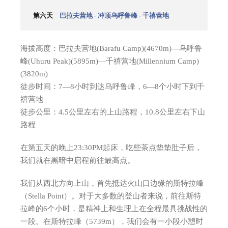
第六天
巴拉夫营地 - 冲顶乌呼鲁峰 - 千禧营地
海拔高度：巴拉夫营地(Barafu Camp)(4670m)—乌呼鲁
峰(Uhuru Peak)(5895m)—千禧营地(Millennium Camp)
(3820m)
徒步时间：7—8小时到达乌呼鲁峰，6—8个小时下到千
禧营地
徒步公里：4.5公里左右的上山路程，10.8公里左右下山
路程
在第五天的晚上23:30PM起床，吃些茶点垫垫肚子后，
我们就在黑暗中启程前往最高点。
我们从西北方向上山，首先抵达火山口边缘的斯特拉峰
（Stella Point）。对于大多数的登山者来说，前往斯特
拉峰的6个小时，是精神上和生理上在全程最具挑战性的
一段。在斯特拉峰（5739m），我们会有一小段小憩时