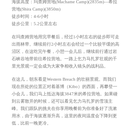
海拔高度：玛查姆营地(Machame Camp)(2835m)—希拉
营地(Shira Camp)(3850m)
徒步时间：4-6小时
徒步公里：5.2公里左右
在玛查姆营地用完早餐后，经过1小时左右的徒步即可走
出雨林带。继续前行2小时左右会经过一个比较平缓的高
沼区，在这吃完午餐，小憩一会儿后，继续前行通过岩
石峡谷地带前往希拉营地。一路上乞力马扎罗壮观的千
里光景观一定会成为大家争相收入镜头的战利品。
在这儿，朝东看是Western Breach 的壮丽景观。而我们
现在所处的位置正对着基博（Kibo）的西面，再攀登一
小会儿，我们马上抵达海拔3847米的希拉营地。如果碰
到云雾散开的时候，还可以看见乞力马扎罗的雪顶主
峰。我们跟队的挑夫在你享用晚餐前为你准备好了洗漱
用水，由于海拔逐渐升高，这里的夜间温度会下降到更
低，比前一晚更冷。