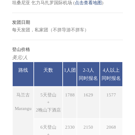
坦桑尼亚 乞力马扎罗国际机场 (
点击查看地图
)
发团日期
每天发团，私家团（不拼导游不拼车）
登山价格
美元/人
路线
天数
1人团
2-3人
4人以上
同时报名
同时报名
马兰古
5天登山
1788
1629
1577
+
Marangu
2晚山下酒店
6天登山
2330
2150
2068
+