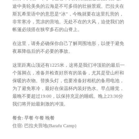
途中美轮美奂的云海是不可多得的壮丽景观。巴拉夫在
斯瓦希里语中的意思是“冰”，今晚就要在这里扎营的，
非常寒冷，荒凉的营地。无处不在的大风，迫使我们的
帐篷必须搭在狭窄多石的山脊上。
在这里，请务必确保你自己了解周围地形，以便于避免
夜幕降临后的不必要的事故。
这里距离山顶还有1225米，这将是我们冲顶前的最后一
个落脚点，准备并检查好所有的装备，尤其是登山杆和
保暖的衣物。替换头灯，也要准备好相机的备用电池，
为了避免寒冷，最好在保温杯内装好热水。早点睡觉，
最晚不要超过19:00，以保持充足的睡眠。晚上23:30分
我们将开始最刺激的冲顶。
餐食: 早餐 午餐 晚餐
住宿: 巴拉夫营地(Barafu Camp)