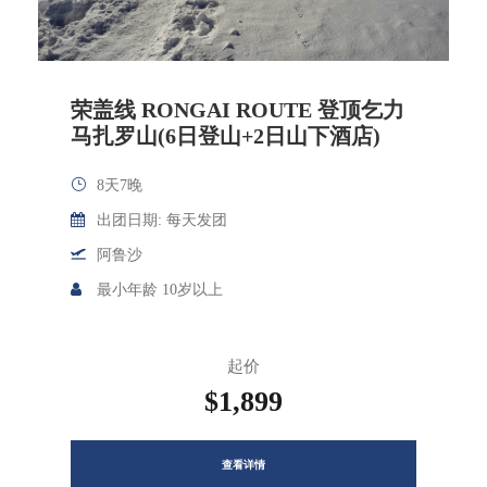
荣盖线 RONGAI ROUTE 登顶乞力
马扎罗山(6日登山+2日山下酒店)
8天7晚
出团日期: 每天发团
阿鲁沙
最小年龄 10岁以上
起价
$1,899
查看详情