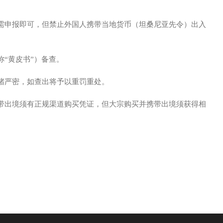
需申报即可，但禁止外国人携带当地货币（坦桑尼亚先令）出入
称“黄皮书”）备查。
堵严密，如查出将予以重罚重处。
带出境须有正规渠道购买凭证，但大宗购买并携带出境须获得相