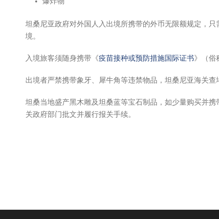
爆炸物
坦桑尼亚政府对外国人入出境所携带的外币无限额规定，只
境。
入境旅客须随身携带《
疫苗接种或预防措施国际证书
》（俗
出境者严禁携带象牙、犀牛角等违禁物品，坦桑尼亚海关查
坦桑当地盛产黑木雕及坦桑蓝等宝石制品，如少量购买并携
关政府部门批文并履行报关手续。